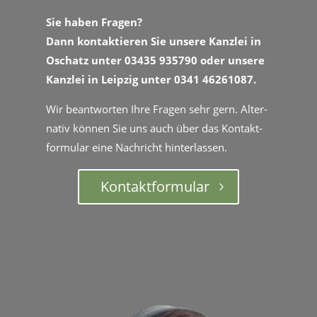
Sie haben Fra­gen?
Dann kon­ta
ktieren Sie unsere Kan­zlei in
Oschatz unter 03435 935790 oder unsere
Kan­zlei in Leipzig unter 0341 46261087.
Wir beant­worten Ihre Fra­gen sehr gern. Alter­
na­tiv kön­nen Sie uns auch über das Kon­tak­t­
for­mu­lar eine Nachricht hinterlassen.
Kon­tak­t­for­mu­lar