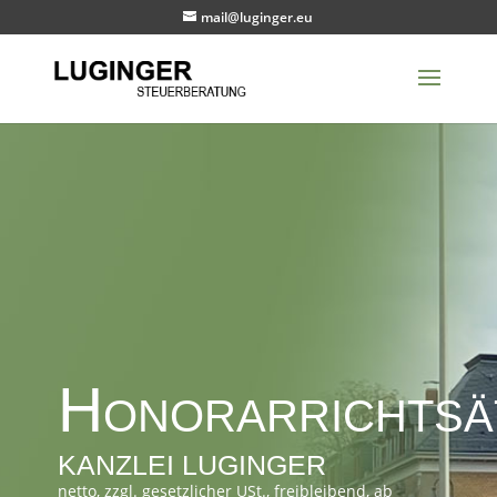
mail@luginger.eu
Honorarrichtsä
KAN­ZLEI LUGINGER
net­to, zzgl. geset­zlich­er USt., freibleibend, ab