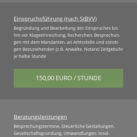
Einspruchsführung (nach StBVV)
Begrün­dung und Bear­beitung des Ein­spruch­es bis
hin vor Klageein­re­ichung, Recherchen, Besprechun­
gen mit dem Man­dan­ten, an Amtsstelle und son­sti­
gen Bezuziehen­den (z.B. Anwälte, Notare) Zeit­ge­bühr
je halbe Stunde
150,00 EURO / STUNDE
Beratungsleistungen
Besprechung­ster­mine, Steuer­liche Gestal­tun­gen,
Gesellschafts­grün­dung, Umwand­lun­gen, Insol­