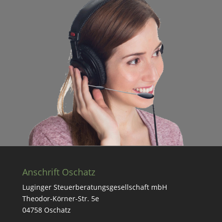
Anschrift Oschatz
Lug­in­ger Steuer­ber­atungs­ge­sellschaft mbH
Theodor-Körn­er-Str. 5e
04758 Oschatz