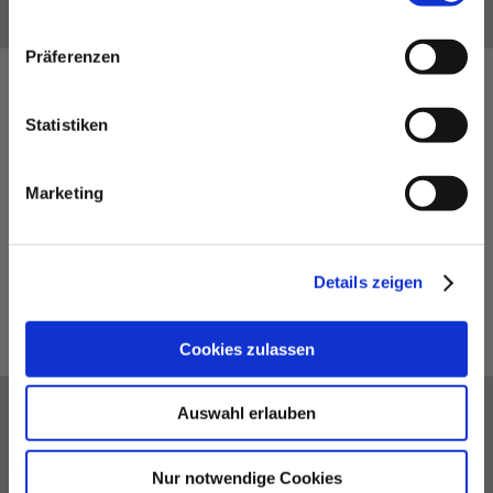
Präferenzen
Sonstige Tätigkeiten
Statistiken
diverse Antragsstel­lun­gen beim FA, Erledi­gung von
Rück­fra­gen zur Steuer­erk­lärung seit­ens FA, steuer­
Marketing
liche An-/Ab­mel­dun­gen usw. , je ange­fan­gene halbe
Stunde
Details zeigen
100,00 EURO / STUNDE
Cookies zulassen
Auswahl erlauben
Post und Auslagenpauschale
Gebühren für Kopi­en, Por­to, Zustellungen
Nur notwendige Cookies