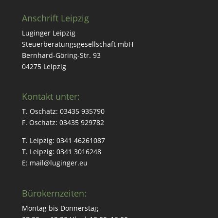
Anschrift Leipzig
Lug­in­ger Leipzig
Steuer­ber­atungs­ge­sellschaft mbH
Bern­hard-Göring-Str. 93
04275 Leipzig
Kontakt unter:
T. Oschatz: 03435 935790
F. Oschatz: 03435 929782
T. Leipzig: 0341 46261087
T. Leipzig: 0341 3016248
E: mail@luginger.eu
Bürokernzeiten:
Mon­tag bis Donnerstag