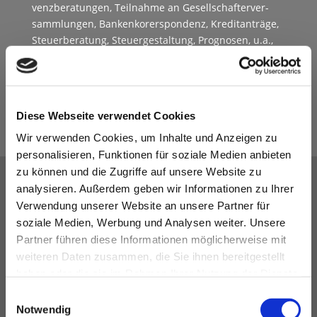
venzber­atun­gen, Teil­nahme an Gesellschafter­ver­
samm­lun­gen, Bankenko­r­erspon­denz, Kred­i­tanträge,
Steuer­ber­atung, Steuergestal­tung, Prog­nosen, u.a.,
Abrech­nung je ange­fan­gene halbe Stunde
150,00 EURO / STUNDE
Diese Webseite verwendet Cookies
Wir verwenden Cookies, um Inhalte und Anzeigen zu
personalisieren, Funktionen für soziale Medien anbieten
zu können und die Zugriffe auf unsere Website zu
analysieren. Außerdem geben wir Informationen zu Ihrer
Prüfungsteilnahmen
Verwendung unserer Website an unsere Partner für
Teil­nahme an Außen­prü­fun­gen des Finan­zamtes,
soziale Medien, Werbung und Analysen weiter. Unsere
Sozialver­sicherungsträger, Zoll­be­hör­den, je ange­fan­
Partner führen diese Informationen möglicherweise mit
gene halbe Stunde
weiteren Daten zusammen, die Sie ihnen bereitgestellt
haben oder die sie im Rahmen Ihrer Nutzung der Dienste
gesammelt haben.
150,00 EURO / STUNDE
Einwilligungsauswahl
Notwendig