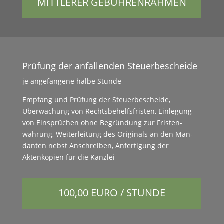
MITTLERER GEBÜHRENRAHMEN
Prüfung der anfallenden Steuerbescheide
je ange­fan­gene halbe Stunde
Emp­fang und Prü­fung der Steuerbeschei­de,
Überwachung von Rechts­be­helfs­fris­ten, Ein­le­gung
von Ein­sprüchen ohne Begrün­dung zur Fris­ten­
wahrung, Weit­er­leitung des Orig­i­nals an den Man­
dan­ten neb­st Anschreiben, Anfer­ti­gung der
Aktenkopi­en für die Kanzlei
100,00 EURO / STUNDE