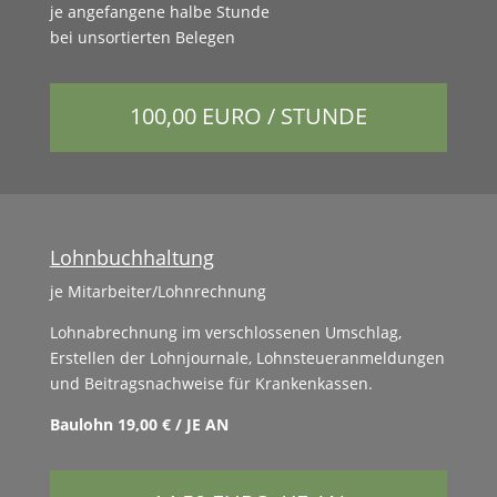
je ange­fan­gene halbe Stunde
bei unsortierten Belegen
100,00 EURO / STUNDE
Lohnbuchhaltung
je Mitarbeiter/Lohnrechnung
Lohnabrech­nung im ver­schlosse­nen Umschlag,
Erstellen der Lohn­jour­nale, Lohn­s­teuer­an­mel­dun­gen
und Beitragsnach­weise für Krankenkassen.
Baulohn 19,00 € / JE AN