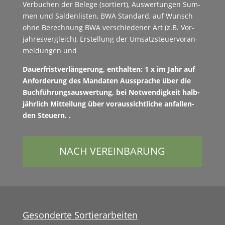
Ver­buchen der Belege (sortiert), Auswer­tun­gen Sum­
men und Salden­lis­ten, BWA Stan­dard, auf Wun­sch
ohne Berech­nung BWA ver­schieden­er Art (z.B. Vor­
jahresver­gle­ich), Erstel­lung der Umsatzs­teuer­vo­ran­
mel­dun­gen und
Dauer­fristver­längerung, enthal­ten: 1 x im Jahr auf
Anforderung des Man­dat­en Aussprache über die
Buch­führungsauswer­tung, bei Notwendigkeit hal­b­
jährlich Mit­teilung über voraus­sichtliche anfal­l­en­
den Steuern. .
NACH VEREINBARUNG
Gesonderte Sortierarbeiten