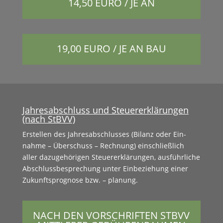
14,50 EURO / JE AN
19,00 EURO / JE AN BAU
Jahresabschluss und Steuererklärungen
(nach StBVV)
Erstellen des Jahresab­schlusses (Bilanz oder Ein­
nahme – Über­schuss – Rech­nung) ein­schließlich
aller dazuge­höri­gen Steuer­erk­lärun­gen, aus­führliche
Abschluss­be­sprechung unter Ein­beziehung ein­er
Zukun­ft­sprog­nose bzw. – planung.
NACH DEN VORSCHRIFTEN STBVV