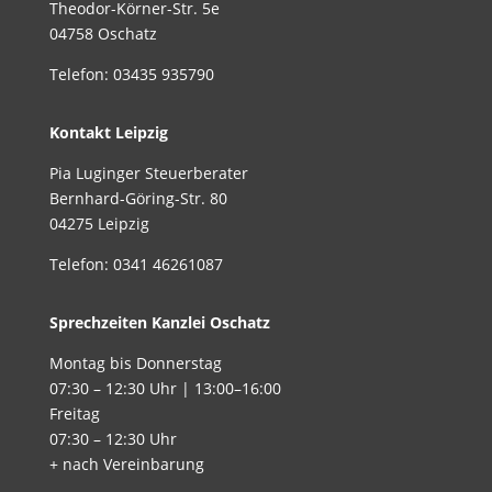
Theodor-Körn­er-Str. 5e
04758 Oschatz
Tele­fon: 03435 935790
Kon­takt Leipzig
Pia Lug­in­ger Steuer­ber­ater
Bern­hard-Göring-Str. 80
04275 Leipzig
Tele­fon: 0341 46261087
Sprechzeit­en Kan­zlei Oschatz
Mon­tag bis Don­ner­stag
07:30 – 12:30 Uhr | 13:00–16:00
Fre­itag
07:30 – 12:30 Uhr
+ nach Vereinbarung