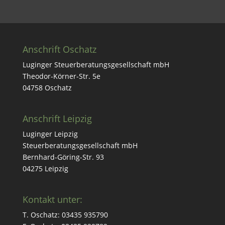
Anschrift Oschatz
Lug­in­ger Steuer­ber­atungs­ge­sellschaft mbH
Theodor-Körn­er-Str. 5e
04758 Oschatz
Anschrift Leipzig
Lug­in­ger Leipzig
Steuer­ber­atungs­ge­sellschaft mbH
Bern­hard-Göring-Str. 93
04275 Leipzig
Kontakt unter:
T. Oschatz: 03435 935790