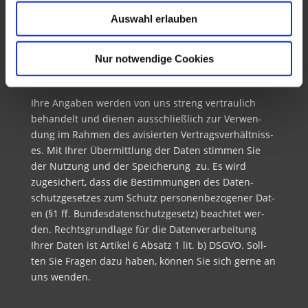
Auswahl erlauben
Senden
=
13 + 9
Nur notwendige Cookies
Ihre Angaben wer­den von uns streng ver­traulich
behan­delt und dienen auss­chließlich zur Ver­wen­
dung im Rah­men des avisierten Ver­tragsver­hält­niss­
es. Mit Ihrer Über­mit­tlung der Dat­en stim­men Sie
der Nutzung und der Spe­icherung zu. Es wird
zugesichert, dass die Bes­tim­mungen des Daten­
schutzge­set­zes zum Schutz per­so­n­en­be­zo­gen­er Dat­
en (§1 ff. Bun­des­daten­schutzge­setz) beachtet wer­
den. Rechts­grund­lage für die Daten­ver­ar­beitung
Ihrer Dat­en ist Artikel 6 Absatz 1 lit. b) DSGVO. Soll­
ten Sie Fra­gen dazu haben, kön­nen Sie sich gerne an
uns wenden.